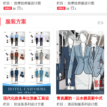
开叉中长裙 星级酒店前厅礼
裤套装 美容门店前台主管精
栏目： 按摩技师服设计图
栏目： 按摩技师服设计图
仪高级全套工作服
10
1
致高级工装
10
1
服装方案
更多
现代化政务单位形象工装设
青岚藏韵・云水栖居新中式
计｜国风会务接待西装制服
酒店全岗位制服设计原创作
栏目： 职业装系列设计方案
栏目： 酒店制服系列设计图