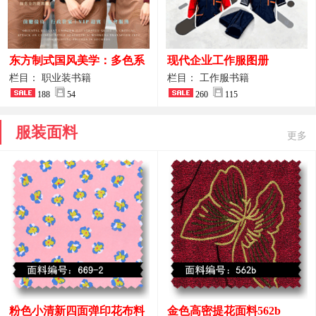
东方制式国风美学：多色系
现代企业工作服图册
新中式前厅管家VIP接待员
栏目： 职业装书籍
栏目： 工作服书籍
工作服合集
188
54
260
115
服装面料
更多
粉色小清新四面弹印花布料
金色高密提花面料562b