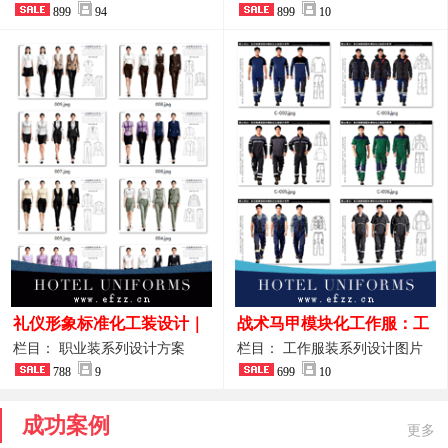
整套方案
899
94
品图
899
10
礼仪形象标准化工装设计｜
战术马甲模块化工作服：工
高端服务业仪态塑造专属职
程巡检与设备调试岗位的多
栏目： 职业装系列设计方案
栏目： 工作服装系列设计图片
业装系列
788
9
功能收纳设计
699
10
成功案例
更多