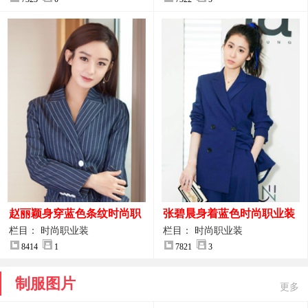
赵丽颖身穿蓝色条纹时尚职
张碧晨身着蓝色时尚职业装
业装图片
服装图片
栏目： 时尚职业装
栏目： 时尚职业装
8414
1
7821
3
制服图片
更多