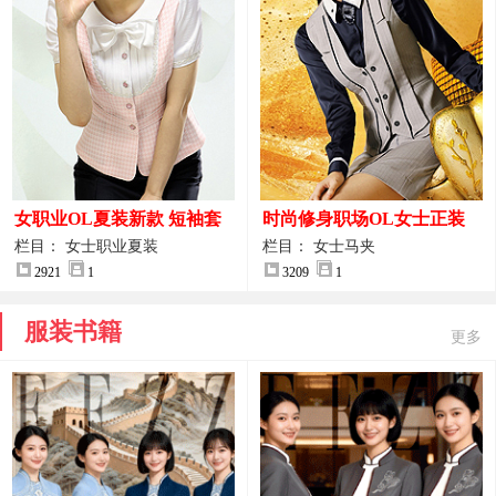
女职业OL夏装新款 短袖套
时尚修身职场OL女士正装
装女正装
马甲拍摄大图
栏目： 女士职业夏装
栏目： 女士马夹
2921
1
3209
1
服装书籍
更多