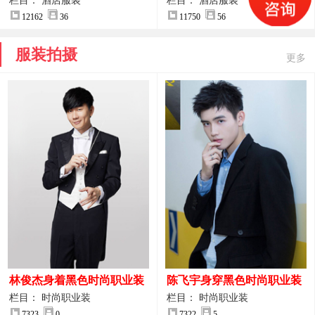
案
服装设计方案
栏目： 酒店服装
栏目： 酒店服装
12162
36
11750
56
服装拍摄
更多
林俊杰身着黑色时尚职业装
陈飞宇身穿黑色时尚职业装
制服图片
图片
栏目： 时尚职业装
栏目： 时尚职业装
7323
0
7322
5