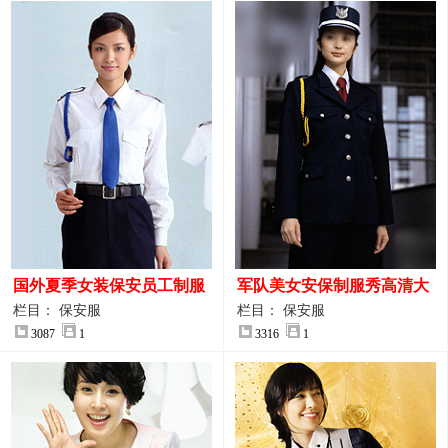
国外夏季女装保安员工制服
军队美女安保制服秀高清大
装大图
图
栏目： 保安服
栏目： 保安服
3087
1
3316
1