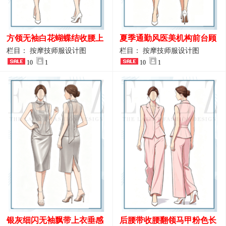
方领无袖白花蝴蝶结收腰上
夏季通勤风医美机构前台顾
衣 SPA会所接待工作制服设
问端庄工作制服
栏目： 按摩技师服设计图
栏目： 按摩技师服设计图
计
10
1
10
1
银灰细闪无袖飘带上衣垂感
后腰带收腰翻领马甲粉色长