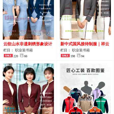
云纹山水非遗刺绣形象设计
新中式国风接待制服｜祥云
工装｜会议礼仪接待人员制
刺绣打造高端厅堂东方美学
栏目： 职业装书籍
栏目： 职业装书籍
服画册
220
66
198
94