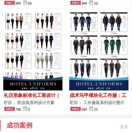
整套方案
899
94
品图
899
10
礼仪形象标准化工装设计｜
战术马甲模块化工作服：工
高端服务业仪态塑造专属职
程巡检与设备调试岗位的多
栏目： 职业装系列设计方案
栏目： 工作服装系列设计图片
业装系列
788
9
功能收纳设计
699
10
成功案例
更多