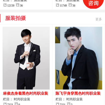
案
服装设计方案
栏目： 酒店服装
栏目： 酒店服装
12159
36
11749
56
服装拍摄
更多
林俊杰身着黑色时尚职业装
陈飞宇身穿黑色时尚职业装
制服图片
图片
栏目： 时尚职业装
栏目： 时尚职业装
7323
0
7321
5