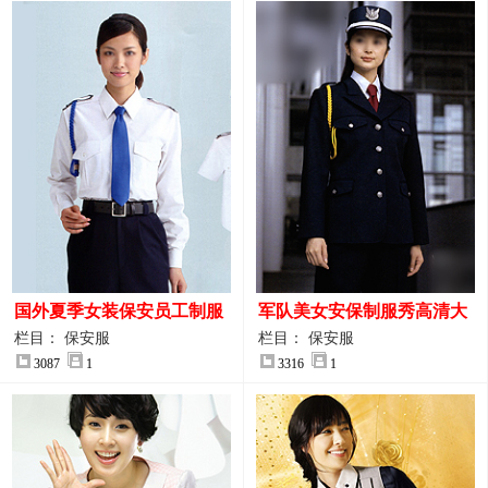
国外夏季女装保安员工制服
军队美女安保制服秀高清大
装大图
图
栏目： 保安服
栏目： 保安服
3087
1
3316
1