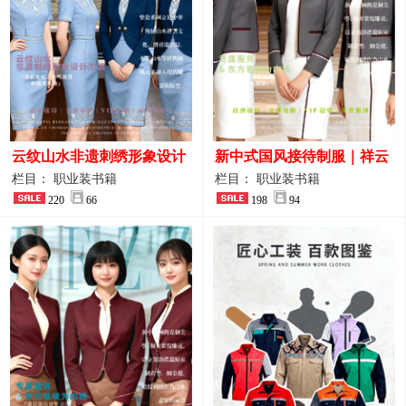
云纹山水非遗刺绣形象设计
新中式国风接待制服｜祥云
工装｜会议礼仪接待人员制
刺绣打造高端厅堂东方美学
栏目： 职业装书籍
栏目： 职业装书籍
服画册
220
66
198
94