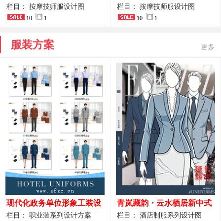
开叉中长裙 星级酒店前厅礼
裤套装 美容门店前台主管精
栏目： 按摩技师服设计图
栏目： 按摩技师服设计图
仪高级全套工作服
10
1
致高级工装
10
1
服装方案
更多
现代化政务单位形象工装设
青岚藏韵・云水栖居新中式
计｜国风会务接待西装制服
酒店全岗位制服设计原创作
栏目： 职业装系列设计方案
栏目： 酒店制服系列设计图