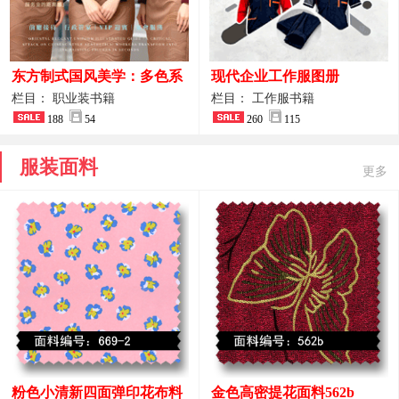
东方制式国风美学：多色系
现代企业工作服图册
新中式前厅管家VIP接待员
栏目： 职业装书籍
栏目： 工作服书籍
工作服合集
188
54
260
115
服装面料
更多
粉色小清新四面弹印花布料
金色高密提花面料562b