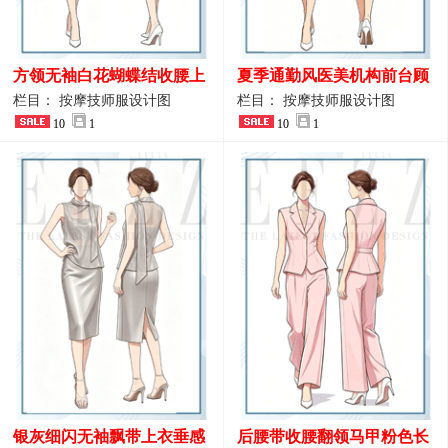
方领无袖白花蝴蝶结收腰上
夏季通勤风医美机构前台顾
衣 SPA会所接待工作制服设
问端庄工作制服
栏目： 按摩技师服设计图
栏目： 按摩技师服设计图
计
10
1
10
1
银灰细闪无袖飘带上衣垂感
后腰带收腰翻领马甲粉色长