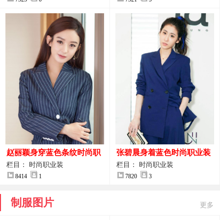
赵丽颖身穿蓝色条纹时尚职
张碧晨身着蓝色时尚职业装
业装图片
服装图片
栏目： 时尚职业装
栏目： 时尚职业装
8414
1
7820
3
制服图片
更多