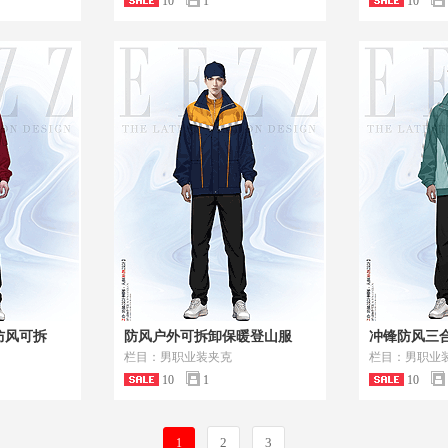
10
1
10
防风可拆
防风户外可拆卸保暖登山服
冲锋防风三
栏目：男职业装夹克
栏目：男职业
10
1
10
2
3
1