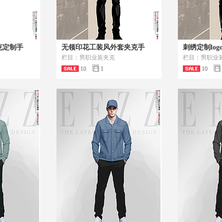
克定制手
无领印花工装风外套夹克手
刺绣定制lo
栏目：男职业装夹克
栏目：男职业
10
1
10