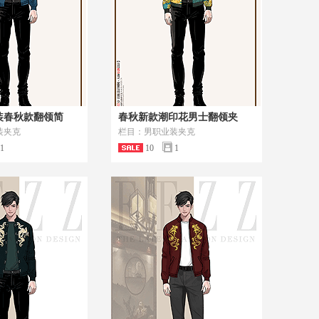
装春秋款翻领简
春秋新款潮印花男士翻领夹
装夹克
栏目：男职业装夹克
1
10
1