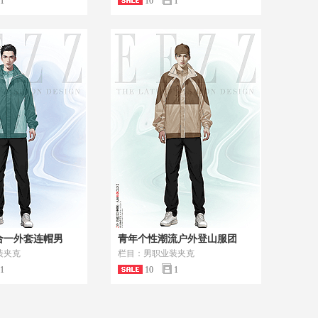
1
10
1
合一外套连帽男
青年个性潮流户外登山服团
装夹克
栏目：男职业装夹克
1
10
1