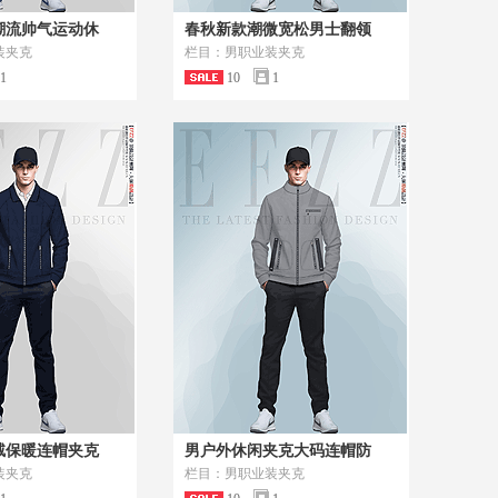
潮流帅气运动休
春秋新款潮微宽松男士翻领
装夹克
栏目：男职业装夹克
1
10
1
绒保暖连帽夹克
男户外休闲夹克大码连帽防
装夹克
栏目：男职业装夹克