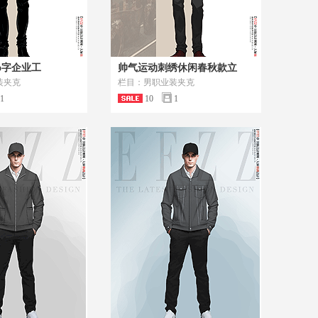
go字企业工
帅气运动刺绣休闲春秋款立
装夹克
栏目：男职业装夹克
1
10
1