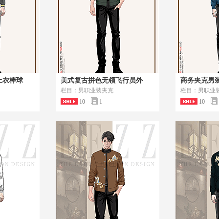
上衣棒球
美式复古拼色无领飞行员外
商务夹克男
栏目：男职业装夹克
栏目：男职业
10
1
10