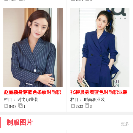
赵丽颖身穿蓝色条纹时尚职
张碧晨身着蓝色时尚职业装
业装图片
服装图片
栏目： 时尚职业装
栏目： 时尚职业装
8417
1
7823
3
制服图片
更多