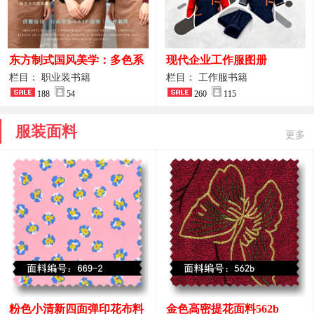
东方制式国风美学：多色系
现代企业工作服图册
新中式前厅管家VIP接待员
栏目： 职业装书籍
栏目： 工作服书籍
工作服合集
188
54
260
115
服装面料
更多
粉色小清新四面弹印花布料
金色高密提花面料562b