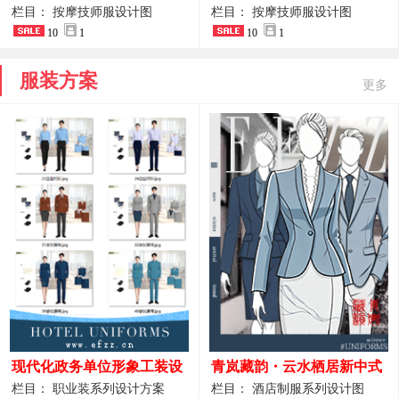
开叉中长裙 星级酒店前厅礼
裤套装 美容门店前台主管精
栏目： 按摩技师服设计图
栏目： 按摩技师服设计图
仪高级全套工作服
10
1
致高级工装
10
1
服装方案
更多
现代化政务单位形象工装设
青岚藏韵・云水栖居新中式
计｜国风会务接待西装制服
酒店全岗位制服设计原创作
栏目： 职业装系列设计方案
栏目： 酒店制服系列设计图