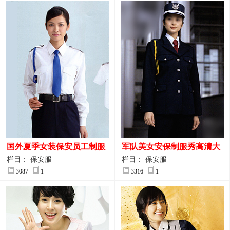
国外夏季女装保安员工制服
军队美女安保制服秀高清大
装大图
图
栏目： 保安服
栏目： 保安服
3087
1
3316
1