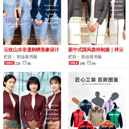
云纹山水非遗刺绣形象设计
新中式国风接待制服｜祥云
工装｜会议礼仪接待人员制
刺绣打造高端厅堂东方美学
栏目： 职业装书籍
栏目： 职业装书籍
服画册
220
66
198
94