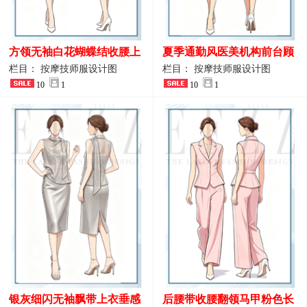
方领无袖白花蝴蝶结收腰上
夏季通勤风医美机构前台顾
衣 SPA会所接待工作制服设
问端庄工作制服
栏目： 按摩技师服设计图
栏目： 按摩技师服设计图
计
10
1
10
1
银灰细闪无袖飘带上衣垂感
后腰带收腰翻领马甲粉色长