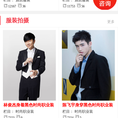
案
服装设计方案
栏目： 酒店服装
栏目： 酒店服装
12167
36
11753
56
服装拍摄
更多
林俊杰身着黑色时尚职业装
陈飞宇身穿黑色时尚职业装
制服图片
图片
栏目： 时尚职业装
栏目： 时尚职业装
7323
0
7324
5