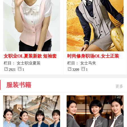
女职业OL夏装新款 短袖套
时尚修身职场OL女士正装
装女正装
马甲拍摄大图
栏目： 女士职业夏装
栏目： 女士马夹
2921
1
3209
1
服装书籍
更多