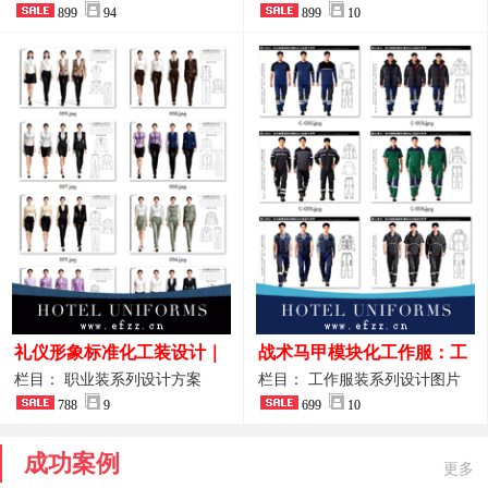
整套方案
899
94
品图
899
10
礼仪形象标准化工装设计｜
战术马甲模块化工作服：工
高端服务业仪态塑造专属职
程巡检与设备调试岗位的多
栏目： 职业装系列设计方案
栏目： 工作服装系列设计图片
业装系列
788
9
功能收纳设计
699
10
成功案例
更多