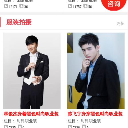
案
服装设计方案
栏目： 酒店服装
栏目： 酒店服装
12171
36
11757
56
服装拍摄
更多
林俊杰身着黑色时尚职业装
陈飞宇身穿黑色时尚职业装
制服图片
图片
栏目： 时尚职业装
栏目： 时尚职业装
7325
0
7326
5