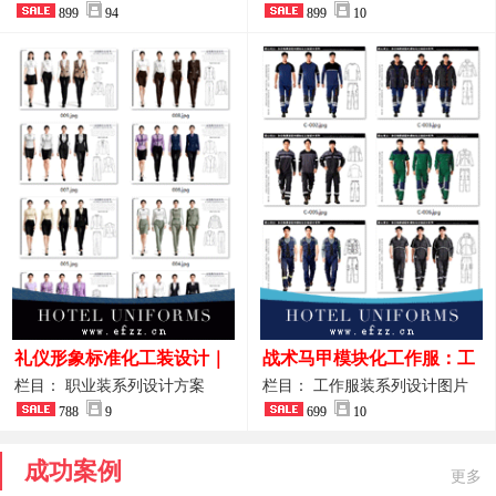
整套方案
899
94
品图
899
10
礼仪形象标准化工装设计｜
战术马甲模块化工作服：工
高端服务业仪态塑造专属职
程巡检与设备调试岗位的多
栏目： 职业装系列设计方案
栏目： 工作服装系列设计图片
业装系列
788
9
功能收纳设计
699
10
成功案例
更多