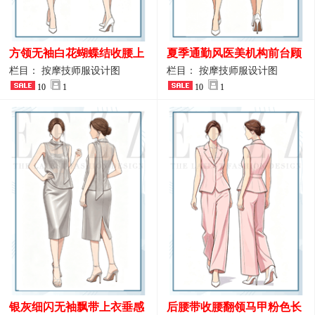
方领无袖白花蝴蝶结收腰上
夏季通勤风医美机构前台顾
衣 SPA会所接待工作制服设
问端庄工作制服
栏目： 按摩技师服设计图
栏目： 按摩技师服设计图
计
10
1
10
1
银灰细闪无袖飘带上衣垂感
后腰带收腰翻领马甲粉色长