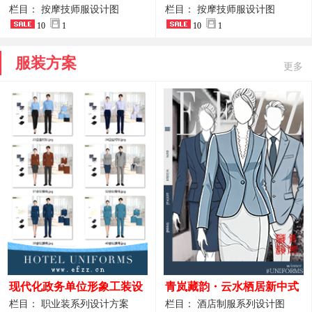
开叉中长裙 星级酒店前厅礼
裤套装 美容门店前台主管精
栏目： 按摩技师服设计图
栏目： 按摩技师服设计图
仪高级全套工作服
10
1
致高级工装
10
1
服装方案
更多
现代化政务单位形象工装设
青岚藏韵・云水栖居新中式
计｜国风会务接待西装制服
酒店全岗位制服设计原创作
栏目： 职业装系列设计方案
栏目： 酒店制服系列设计图