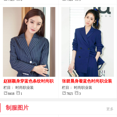
赵丽颖身穿蓝色条纹时尚职
张碧晨身着蓝色时尚职业装
业装图片
服装图片
栏目： 时尚职业装
栏目： 时尚职业装
8418
1
7825
3
制服图片
更多