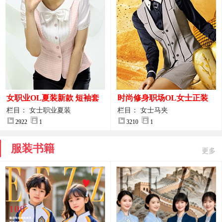
女职业OL夏装新款 短袖套
时尚修身职场OL女士正装
装女正装
马甲拍摄大图
栏目： 女士职业夏装
栏目： 女士马夹
2922
1
3210
1
服装书籍
更多