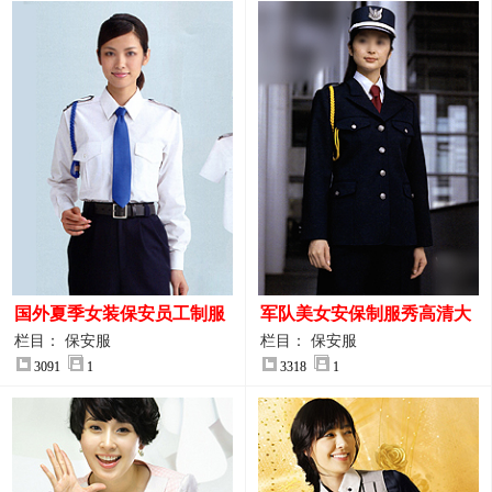
国外夏季女装保安员工制服
军队美女安保制服秀高清大
装大图
图
栏目： 保安服
栏目： 保安服
3091
1
3318
1