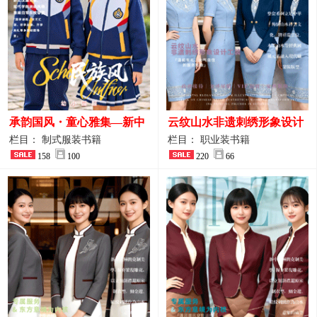
承韵国风・童心雅集—新中
云纹山水非遗刺绣形象设计
式民族风小学与幼儿园全套
工装｜会议礼仪接待人员制
栏目： 制式服装书籍
栏目： 职业装书籍
校服定制图鉴
158
100
服画册
220
66