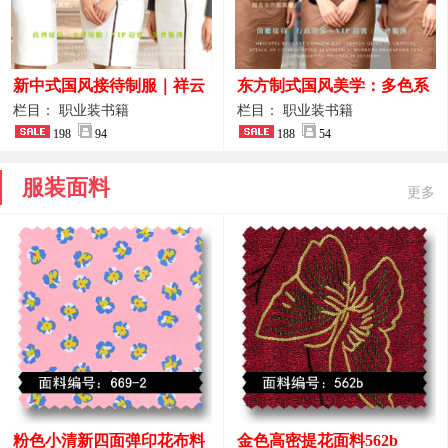
新中式国风接待制服｜祥云
东方制式国风美学：多色系
刺绣打造高端厅堂东方美学
新中式前厅管家VIP接待员
栏目： 职业装书籍
栏目： 职业装书籍
198
94
工作服合集
188
54
服装面料
更多
粉色小清新四面弹印花布料
金色高密提花面料562b