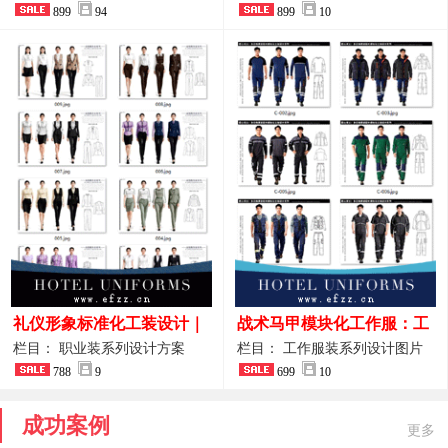
整套方案
899
94
品图
899
10
礼仪形象标准化工装设计｜
战术马甲模块化工作服：工
高端服务业仪态塑造专属职
程巡检与设备调试岗位的多
栏目： 职业装系列设计方案
栏目： 工作服装系列设计图片
业装系列
788
9
功能收纳设计
699
10
成功案例
更多