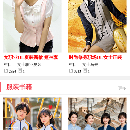
女职业OL夏装新款 短袖套
时尚修身职场OL女士正装
装女正装
马甲拍摄大图
栏目： 女士职业夏装
栏目： 女士马夹
2924
1
3213
1
服装书籍
更多