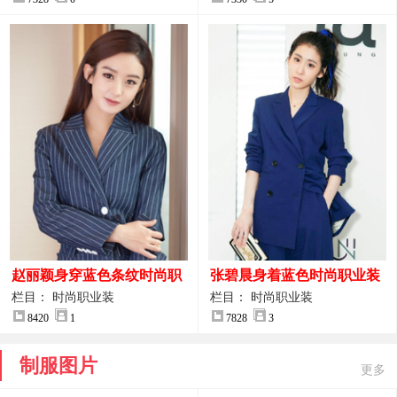
赵丽颖身穿蓝色条纹时尚职
张碧晨身着蓝色时尚职业装
业装图片
服装图片
栏目： 时尚职业装
栏目： 时尚职业装
8420
1
7828
3
制服图片
更多