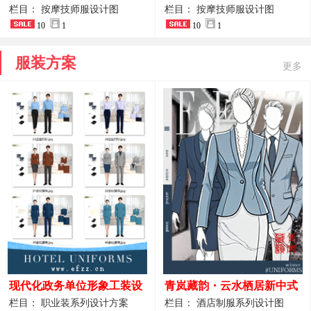
开叉中长裙 星级酒店前厅礼
裤套装 美容门店前台主管精
栏目： 按摩技师服设计图
栏目： 按摩技师服设计图
仪高级全套工作服
10
1
致高级工装
10
1
服装方案
更多
现代化政务单位形象工装设
青岚藏韵・云水栖居新中式
计｜国风会务接待西装制服
酒店全岗位制服设计原创作
栏目： 职业装系列设计方案
栏目： 酒店制服系列设计图