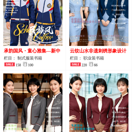
承韵国风・童心雅集—新中
云纹山水非遗刺绣形象设计
式民族风小学与幼儿园全套
工装｜会议礼仪接待人员制
栏目： 制式服装书籍
栏目： 职业装书籍
校服定制图鉴
158
100
服画册
220
66