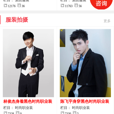
案
服装设计方案
栏目： 酒店服装
栏目： 酒店服装
12176
36
11763
56
服装拍摄
更多
林俊杰身着黑色时尚职业装
陈飞宇身穿黑色时尚职业装
制服图片
图片
栏目： 时尚职业装
栏目： 时尚职业装
7328
0
7330
5