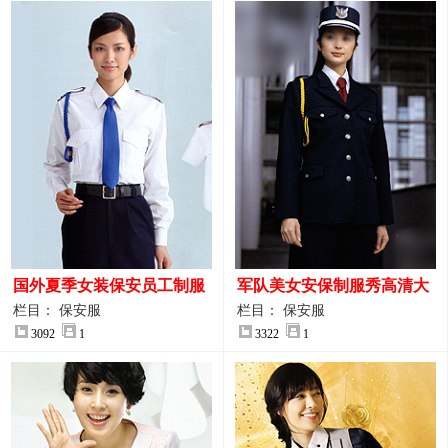
国外夏季女装保安员工制服
军队美女安保制服秀高清大
装大图
图
栏目： 保安服
栏目： 保安服
3092
1
3322
1