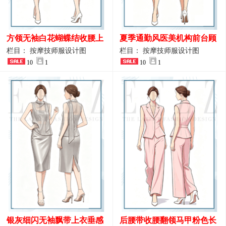
方领无袖白花蝴蝶结收腰上
夏季通勤风医美机构前台顾
衣 SPA会所接待工作制服设
问端庄工作制服
栏目： 按摩技师服设计图
栏目： 按摩技师服设计图
计
10
1
10
1
银灰细闪无袖飘带上衣垂感
后腰带收腰翻领马甲粉色长