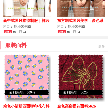
新中式国风接待制服｜祥云
东方制式国风美学：多色系
刺绣打造高端厅堂东方美学
新中式前厅管家VIP接待员
栏目： 职业装书籍
栏目： 职业装书籍
198
94
工作服合集
188
54
服装面料
更多
粉色小清新四面弹印花布料
金色高密提花面料562b