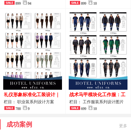
整套方案
899
94
品图
899
10
礼仪形象标准化工装设计｜
战术马甲模块化工作服：工
高端服务业仪态塑造专属职
程巡检与设备调试岗位的多
栏目： 职业装系列设计方案
栏目： 工作服装系列设计图片
业装系列
788
9
功能收纳设计
699
10
成功案例
更多