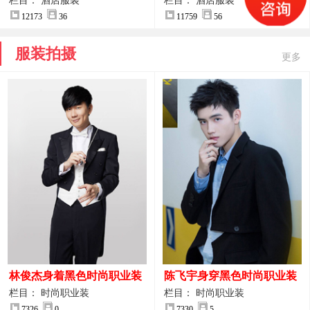
案
服装设计方案
栏目： 酒店服装
栏目： 酒店服装
12173
36
11759
56
服装拍摄
更多
林俊杰身着黑色时尚职业装
陈飞宇身穿黑色时尚职业装
制服图片
图片
栏目： 时尚职业装
栏目： 时尚职业装
7326
0
7330
5