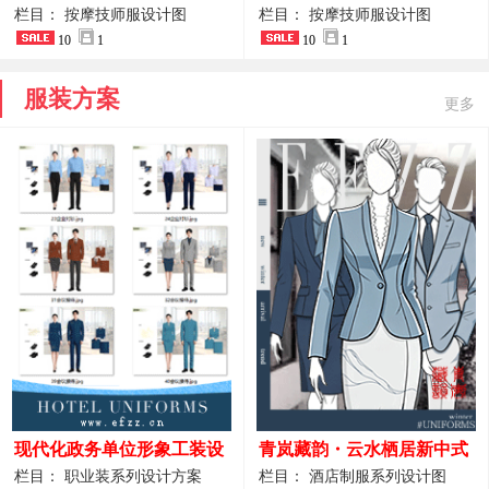
开叉中长裙 星级酒店前厅礼
裤套装 美容门店前台主管精
栏目： 按摩技师服设计图
栏目： 按摩技师服设计图
仪高级全套工作服
10
1
致高级工装
10
1
服装方案
更多
现代化政务单位形象工装设
青岚藏韵・云水栖居新中式
计｜国风会务接待西装制服
酒店全岗位制服设计原创作
栏目： 职业装系列设计方案
栏目： 酒店制服系列设计图