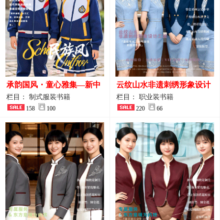
承韵国风・童心雅集—新中
云纹山水非遗刺绣形象设计
式民族风小学与幼儿园全套
工装｜会议礼仪接待人员制
栏目： 制式服装书籍
栏目： 职业装书籍
校服定制图鉴
158
100
服画册
220
66