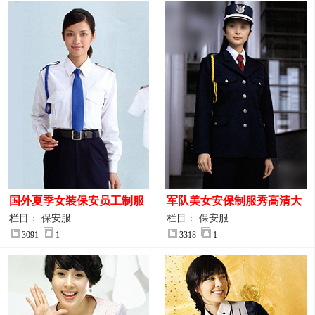
国外夏季女装保安员工制服
军队美女安保制服秀高清大
装大图
图
栏目： 保安服
栏目： 保安服
3091
1
3318
1