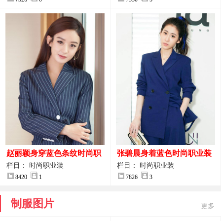
赵丽颖身穿蓝色条纹时尚职
张碧晨身着蓝色时尚职业装
业装图片
服装图片
栏目： 时尚职业装
栏目： 时尚职业装
8420
1
7826
3
制服图片
更多