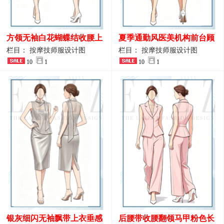
方领无袖白花蝴蝶结收腰上
夏季通勤风医美机构前台顾
衣 SPA会所接待工作制服设
问端庄工作制服
栏目： 按摩技师服设计图
栏目： 按摩技师服设计图
计
10
1
10
1
银灰细闪无袖飘带上衣垂感
后腰带收腰翻领马甲粉色长