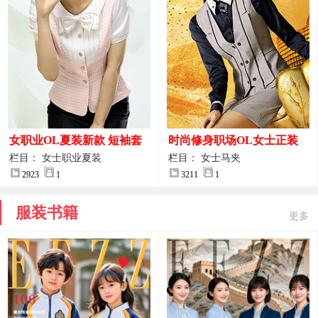
女职业OL夏装新款 短袖套
时尚修身职场OL女士正装
装女正装
马甲拍摄大图
栏目： 女士职业夏装
栏目： 女士马夹
2923
1
3211
1
服装书籍
更多