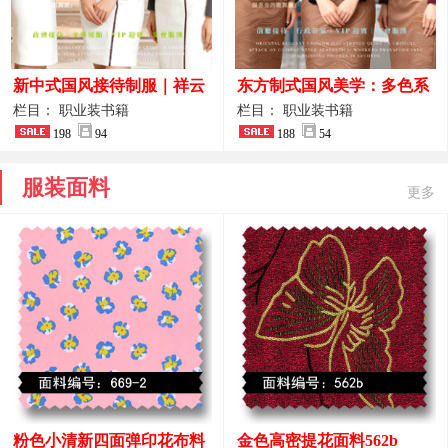
新中式国风接待制服｜祥云
东方制式国风美学：多色系
刺绣打造高端厅堂东方美学
新中式前厅管家VIP接待员
栏目： 职业装书籍
栏目： 职业装书籍
198
94
工作服合集
188
54
服装面料
更多
粉色小清新四面弹印花布料
金色高密提花面料562b