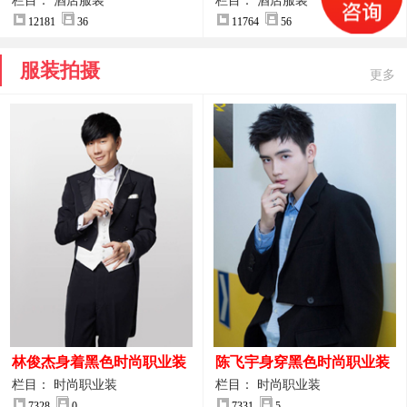
案
服装设计方案
栏目： 酒店服装
栏目： 酒店服装
12181
36
11764
56
服装拍摄
更多
林俊杰身着黑色时尚职业装
陈飞宇身穿黑色时尚职业装
制服图片
图片
栏目： 时尚职业装
栏目： 时尚职业装
7328
0
7331
5