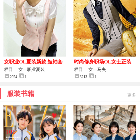
女职业OL夏装新款 短袖套
时尚修身职场OL女士正装
装女正装
马甲拍摄大图
栏目： 女士职业夏装
栏目： 女士马夹
2924
1
3213
1
服装书籍
更多