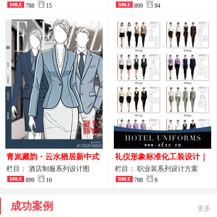
奢西餐马甲款
788
15
整套方案
899
94
青岚藏韵・云水栖居新中式
礼仪形象标准化工装设计｜
酒店全岗位制服设计原创作
高端服务业仪态塑造专属职
栏目： 酒店制服系列设计图
栏目： 职业装系列设计方案
品图
899
10
业装系列
788
9
成功案例
更多