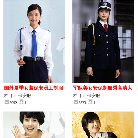
国外夏季女装保安员工制服
军队美女安保制服秀高清大
装大图
图
栏目： 保安服
栏目： 保安服
3092
1
3323
1