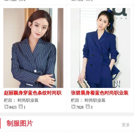
赵丽颖身穿蓝色条纹时尚职
张碧晨身着蓝色时尚职业装
业装图片
服装图片
栏目： 时尚职业装
栏目： 时尚职业装
8423
1
7828
3
制服图片
更多