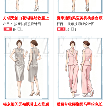
方领无袖白花蝴蝶结收腰上
夏季通勤风医美机构前台顾
衣 SPA会所接待工作制服设
问端庄工作制服
栏目： 按摩技师服设计图
栏目： 按摩技师服设计图
计
10
1
10
1
银灰细闪无袖飘带上衣垂感
后腰带收腰翻领马甲粉色长