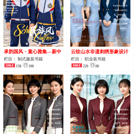
承韵国风・童心雅集—新中
云纹山水非遗刺绣形象设计
式民族风小学与幼儿园全套
工装｜会议礼仪接待人员制
栏目： 制式服装书籍
栏目： 职业装书籍
校服定制图鉴
158
100
服画册
220
66