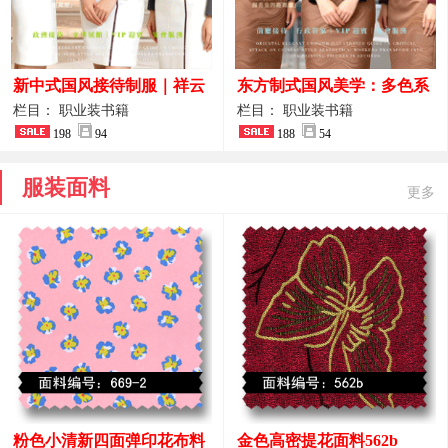
新中式国风接待制服｜祥云
东方制式国风美学：多色系
刺绣打造高端厅堂东方美学
新中式前厅管家VIP接待员
栏目： 职业装书籍
栏目： 职业装书籍
198
94
工作服合集
188
54
服装面料
更多
粉色小清新四面弹印花布料
金色高密提花面料562b