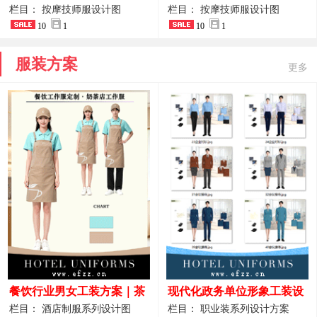
开叉中长裙 星级酒店前厅礼
裤套装 美容门店前台主管精
栏目： 按摩技师服设计图
栏目： 按摩技师服设计图
仪高级全套工作服
10
1
致高级工装
10
1
服装方案
更多
餐饮行业男女工装方案｜茶
现代化政务单位形象工装设
饮休闲款、国风中餐款、轻
计｜国风会务接待西装制服
栏目： 酒店制服系列设计图
栏目： 职业装系列设计方案