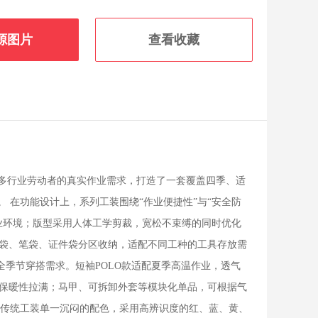
源图片
查看收藏
等多行业劳动者的真实作业需求，打造了一套覆盖四季、适
 在功能设计上，系列工装围绕“作业便捷性”与“安全防
业环境；版型采用人体工学剪裁，宽松不束缚的同时优化
袋、笔袋、证件袋分区收纳，适配不同工种的工具存放需
全季节穿搭需求。短袖POLO款适配夏季高温作业，透气
保暖性拉满；马甲、可拆卸外套等模块化单品，可根据气
了传统工装单一沉闷的配色，采用高辨识度的红、蓝、黄、