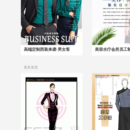
高端定制西装来袭-男女客
美容水疗会所员工
更多发现