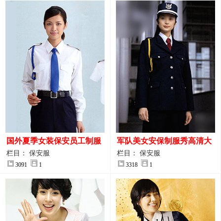
国外夏季女装保安员工制服
军队美女安保制服秀高清大
装大图
图
栏目： 保安服
栏目： 保安服
3091
1
3318
1