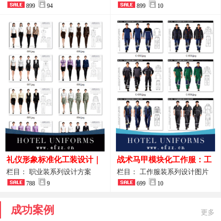
整套方案
899
94
品图
899
10
礼仪形象标准化工装设计｜
战术马甲模块化工作服：工
高端服务业仪态塑造专属职
程巡检与设备调试岗位的多
栏目： 职业装系列设计方案
栏目： 工作服装系列设计图片
业装系列
788
9
功能收纳设计
699
10
成功案例
更多