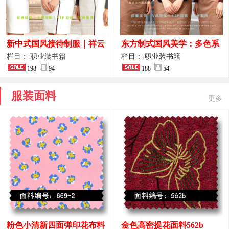
新中式国风接待制服｜祥云
东方制式国风美学：多色系
刺绣打造高端厅堂东方美学
新中式前厅管家VIP接待员
栏目： 职业装书籍
栏目： 职业装书籍
198
94
工作服合集
188
54
服装面料
更多
粉色小清新四面弹印花布料
金色高密提花面料562b