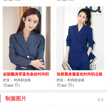
赵丽颖身穿蓝色条纹时尚职
张碧晨身着蓝色时尚职业装
业装图片
服装图片
栏目： 时尚职业装
栏目： 时尚职业装
8419
1
7825
3
制服图片
更多