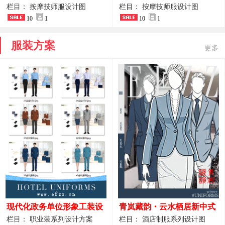
开叉中长裙 星级酒店前厅礼
裤套装 美容门店前台主管精
栏目： 按摩技师服设计图
栏目： 按摩技师服设计图
仪高级全套工作服
10
1
致高级工装
10
1
服装方案
更多
现代化政务单位形象工装设
青岚藏韵・云水栖居新中式
计｜国风会务接待西装制服
酒店全岗位制服设计原创作
栏目： 职业装系列设计方案
栏目： 酒店制服系列设计图