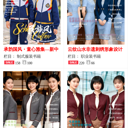
承韵国风・童心雅集—新中
云纹山水非遗刺绣形象设计
式民族风小学与幼儿园全套
工装｜会议礼仪接待人员制
栏目： 制式服装书籍
栏目： 职业装书籍
校服定制图鉴
158
100
服画册
220
66