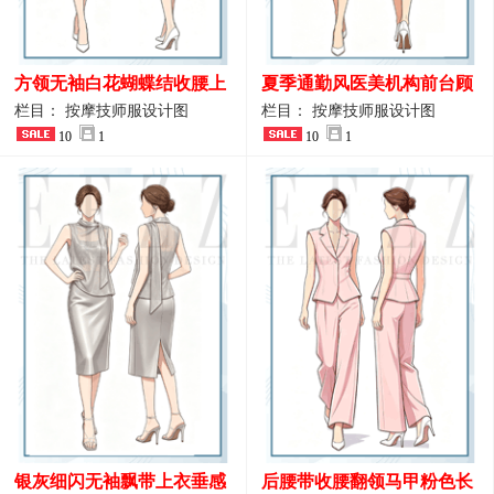
方领无袖白花蝴蝶结收腰上
夏季通勤风医美机构前台顾
衣 SPA会所接待工作制服设
问端庄工作制服
栏目： 按摩技师服设计图
栏目： 按摩技师服设计图
计
10
1
10
1
银灰细闪无袖飘带上衣垂感
后腰带收腰翻领马甲粉色长