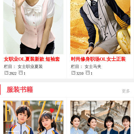
女职业OL夏装新款 短袖套
时尚修身职场OL女士正装
装女正装
马甲拍摄大图
栏目： 女士职业夏装
栏目： 女士马夹
2922
1
3210
1
服装书籍
更多