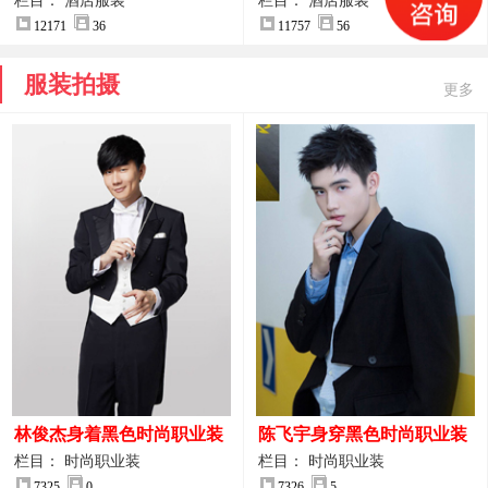
案
服装设计方案
栏目： 酒店服装
栏目： 酒店服装
12171
36
11757
56
服装拍摄
更多
林俊杰身着黑色时尚职业装
陈飞宇身穿黑色时尚职业装
制服图片
图片
栏目： 时尚职业装
栏目： 时尚职业装
7325
0
7326
5