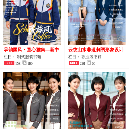
承韵国风・童心雅集—新中
云纹山水非遗刺绣形象设计
式民族风小学与幼儿园全套
工装｜会议礼仪接待人员制
栏目： 制式服装书籍
栏目： 职业装书籍
校服定制图鉴
158
100
服画册
220
66