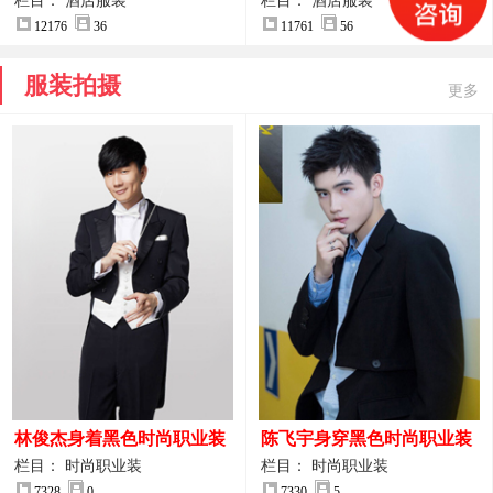
案
服装设计方案
栏目： 酒店服装
栏目： 酒店服装
12176
36
11761
56
服装拍摄
更多
林俊杰身着黑色时尚职业装
陈飞宇身穿黑色时尚职业装
制服图片
图片
栏目： 时尚职业装
栏目： 时尚职业装
7328
0
7330
5