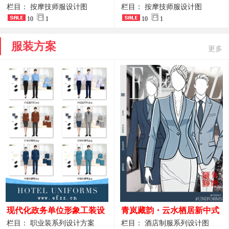
开叉中长裙 星级酒店前厅礼
裤套装 美容门店前台主管精
栏目： 按摩技师服设计图
栏目： 按摩技师服设计图
仪高级全套工作服
10
1
致高级工装
10
1
服装方案
更多
现代化政务单位形象工装设
青岚藏韵・云水栖居新中式
计｜国风会务接待西装制服
酒店全岗位制服设计原创作
栏目： 职业装系列设计方案
栏目： 酒店制服系列设计图