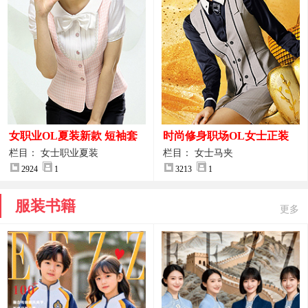
女职业OL夏装新款 短袖套
时尚修身职场OL女士正装
装女正装
马甲拍摄大图
栏目： 女士职业夏装
栏目： 女士马夹
2924
1
3213
1
服装书籍
更多