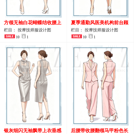
方领无袖白花蝴蝶结收腰上
夏季通勤风医美机构前台顾
衣 SPA会所接待工作制服设
问端庄工作制服
栏目： 按摩技师服设计图
栏目： 按摩技师服设计图
计
10
1
10
1
银灰细闪无袖飘带上衣垂感
后腰带收腰翻领马甲粉色长