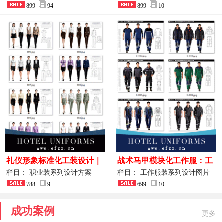
整套方案
899
94
品图
899
10
礼仪形象标准化工装设计｜
战术马甲模块化工作服：工
高端服务业仪态塑造专属职
程巡检与设备调试岗位的多
栏目： 职业装系列设计方案
栏目： 工作服装系列设计图片
业装系列
788
9
功能收纳设计
699
10
成功案例
更多