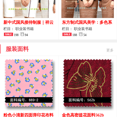
新中式国风接待制服｜祥云
东方制式国风美学：多色系
刺绣打造高端厅堂东方美学
新中式前厅管家VIP接待员
栏目： 职业装书籍
栏目： 职业装书籍
198
94
工作服合集
188
54
服装面料
更多
粉色小清新四面弹印花布料
金色高密提花面料562b