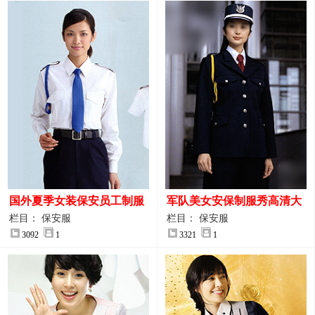
国外夏季女装保安员工制服
军队美女安保制服秀高清大
装大图
图
栏目： 保安服
栏目： 保安服
3092
1
3321
1