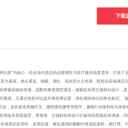
下载
致、辨识度”为核心，结合现代酒店的品牌调性与前厅接待场景需求，打造
色系为基底，推出雾蓝、烟紫、酒红、浅灰四大主色调，既契合高端酒店
造静谧高级的质感，适配轻奢度假型酒店；烟紫款采用立领斜扣设计，柔
庄重感，又通过色彩对比提升视觉辨识度，强化领班岗位的角色标识。 
可选，连衣裙采用侧开叉、腰部撞色腰带等细节，兼顾行动便利性与身形
采用改良西装版型，青果领、立领斜扣等设计打破传统西装的单调感，同
工作场景的实用性，采用抗皱、垂坠感强的聚酯纤维混纺面料，易打理、