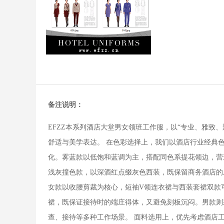
备注说明：
EFZZ本系列酒店大堂男女领班工作服，以“专业、雅
舒适与美学表达。 在色彩选择上，我们以酒店行业经典
化。雾蓝款以低饱和蓝调为主，搭配同色系提花领边，营
浅灰撞色款，以深酒红点缀灰色西装，既保留商务酒店的
女款以收腰剪裁为核心，短袖V领连衣裙与西装套裙双款
裙，既保证接待时的端庄得体，又避免刻板沉闷。男款则
查、接待等多种工作场景。 面料选用上，优先考虑酒店