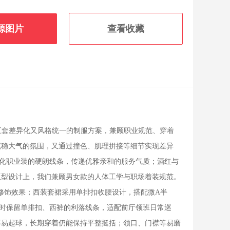
源图片
查看收藏
了五套差异化又风格统一的制服方案，兼顾职业规范、穿着
沉稳大气的氛围，又通过撞色、肌理拼接等细节实现差异
化职业装的硬朗线条，传递优雅亲和的服务气质；酒红与
版型设计上，我们兼顾男女款的人体工学与职场着装规范。
修饰效果；西装套裙采用单排扣收腰设计，搭配微A半
时保留单排扣、西裤的利落线条，适配前厅领班日常巡
不易起球，长期穿着仍能保持平整挺括；领口、门襟等易磨