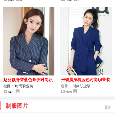
赵丽颖身穿蓝色条纹时尚职
张碧晨身着蓝色时尚职业装
业装图片
服装图片
栏目： 时尚职业装
栏目： 时尚职业装
8425
1
7829
3
制服图片
更多