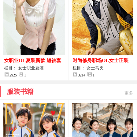
女职业OL夏装新款 短袖套
时尚修身职场OL女士正装
装女正装
马甲拍摄大图
栏目： 女士职业夏装
栏目： 女士马夹
2925
1
3214
1
服装书籍
更多