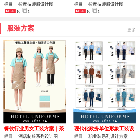
开叉中长裙 星级酒店前厅礼
裤套装 美容门店前台主管精
栏目： 按摩技师服设计图
栏目： 按摩技师服设计图
仪高级全套工作服
10
1
致高级工装
10
1
服装方案
更多
餐饮行业男女工装方案｜茶
现代化政务单位形象工装设
饮休闲款、国风中餐款、轻
计｜国风会务接待西装制服
栏目： 酒店制服系列设计图
栏目： 职业装系列设计方案