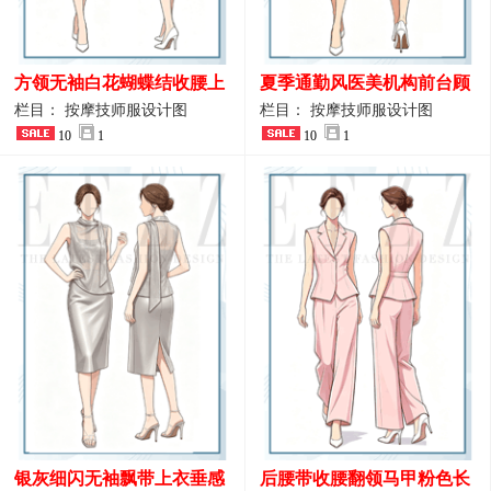
方领无袖白花蝴蝶结收腰上
夏季通勤风医美机构前台顾
衣 SPA会所接待工作制服设
问端庄工作制服
栏目： 按摩技师服设计图
栏目： 按摩技师服设计图
计
10
1
10
1
银灰细闪无袖飘带上衣垂感
后腰带收腰翻领马甲粉色长