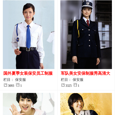
国外夏季女装保安员工制服
军队美女安保制服秀高清大
装大图
图
栏目： 保安服
栏目： 保安服
3093
1
3325
1