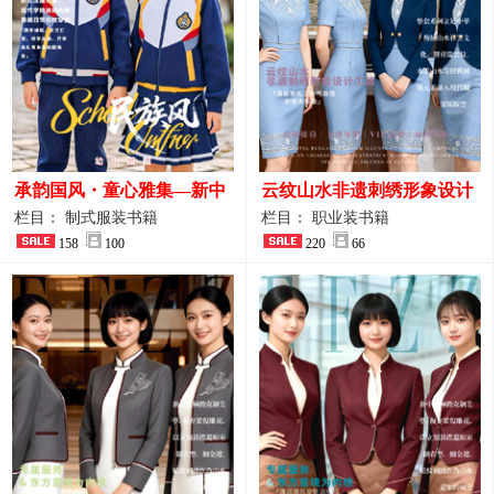
承韵国风・童心雅集—新中
云纹山水非遗刺绣形象设计
式民族风小学与幼儿园全套
工装｜会议礼仪接待人员制
栏目： 制式服装书籍
栏目： 职业装书籍
校服定制图鉴
158
100
服画册
220
66