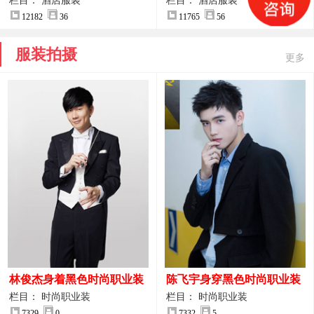
案
服装设计方案
栏目： 酒店服装
栏目： 酒店服装
12182
36
11765
56
服装拍摄
更多
林俊杰身着黑色时尚职业装
陈飞宇身穿黑色时尚职业装
制服图片
图片
栏目： 时尚职业装
栏目： 时尚职业装
7329
0
7332
5