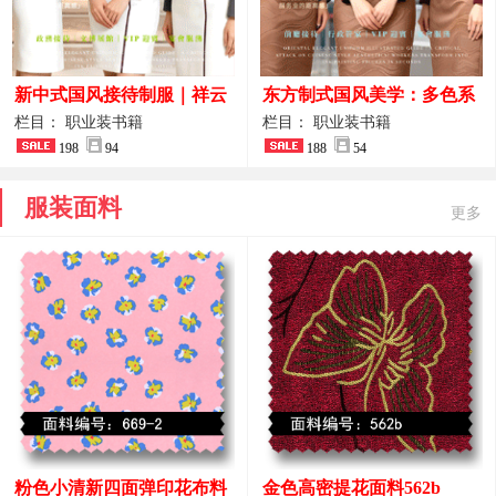
新中式国风接待制服｜祥云
东方制式国风美学：多色系
刺绣打造高端厅堂东方美学
新中式前厅管家VIP接待员
栏目： 职业装书籍
栏目： 职业装书籍
198
94
工作服合集
188
54
服装面料
更多
粉色小清新四面弹印花布料
金色高密提花面料562b