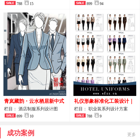
奢西餐马甲款
788
15
整套方案
899
94
青岚藏韵・云水栖居新中式
礼仪形象标准化工装设计｜
酒店全岗位制服设计原创作
高端服务业仪态塑造专属职
栏目： 酒店制服系列设计图
栏目： 职业装系列设计方案
品图
899
10
业装系列
788
9
成功案例
更多