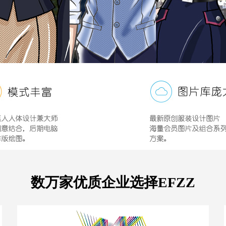
数万家优质企业选择EFZZ