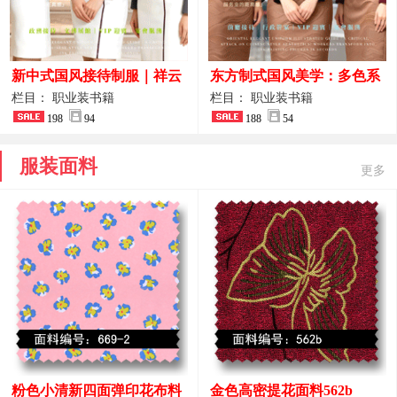
新中式国风接待制服｜祥云
东方制式国风美学：多色系
刺绣打造高端厅堂东方美学
新中式前厅管家VIP接待员
栏目： 职业装书籍
栏目： 职业装书籍
198
94
工作服合集
188
54
服装面料
更多
粉色小清新四面弹印花布料
金色高密提花面料562b