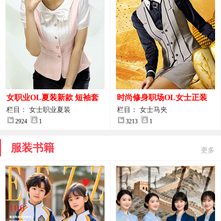
女职业OL夏装新款 短袖套
时尚修身职场OL女士正装
装女正装
马甲拍摄大图
栏目： 女士职业夏装
栏目： 女士马夹
2924
1
3213
1
服装书籍
更多