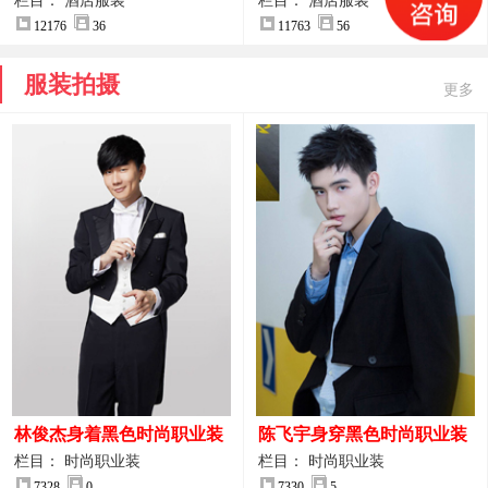
案
服装设计方案
栏目： 酒店服装
栏目： 酒店服装
12176
36
11763
56
服装拍摄
更多
林俊杰身着黑色时尚职业装
陈飞宇身穿黑色时尚职业装
制服图片
图片
栏目： 时尚职业装
栏目： 时尚职业装
7328
0
7330
5