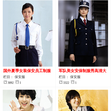
国外夏季女装保安员工制服
军队美女安保制服秀高清大
装大图
图
栏目： 保安服
栏目： 保安服
3092
1
3322
1