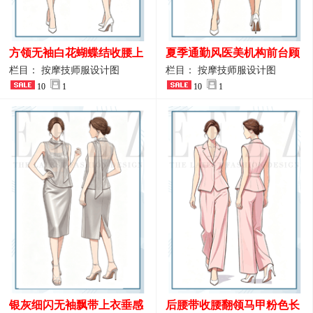
方领无袖白花蝴蝶结收腰上
夏季通勤风医美机构前台顾
衣 SPA会所接待工作制服设
问端庄工作制服
栏目： 按摩技师服设计图
栏目： 按摩技师服设计图
计
10
1
10
1
银灰细闪无袖飘带上衣垂感
后腰带收腰翻领马甲粉色长