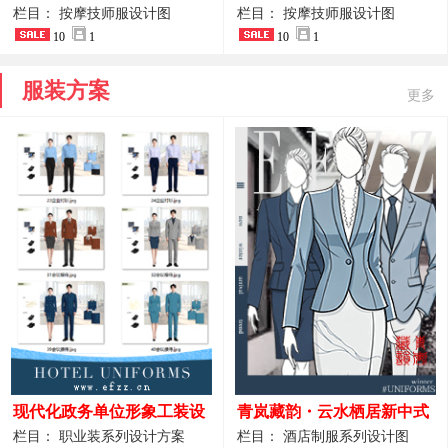
开叉中长裙 星级酒店前厅礼
裤套装 美容门店前台主管精
栏目： 按摩技师服设计图
栏目： 按摩技师服设计图
仪高级全套工作服
10
1
致高级工装
10
1
服装方案
更多
现代化政务单位形象工装设
青岚藏韵・云水栖居新中式
计｜国风会务接待西装制服
酒店全岗位制服设计原创作
栏目： 职业装系列设计方案
栏目： 酒店制服系列设计图