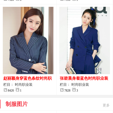
赵丽颖身穿蓝色条纹时尚职
张碧晨身着蓝色时尚职业装
业装图片
服装图片
栏目： 时尚职业装
栏目： 时尚职业装
8420
1
7828
3
制服图片
更多