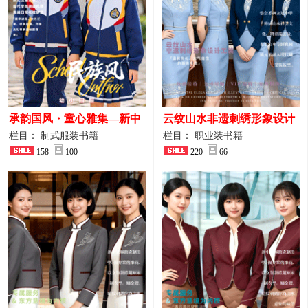
承韵国风・童心雅集—新中
云纹山水非遗刺绣形象设计
式民族风小学与幼儿园全套
工装｜会议礼仪接待人员制
栏目： 制式服装书籍
栏目： 职业装书籍
校服定制图鉴
158
100
服画册
220
66