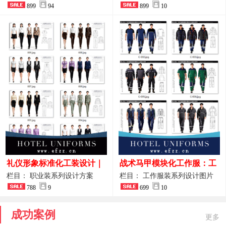
整套方案
899
94
品图
899
10
礼仪形象标准化工装设计｜
战术马甲模块化工作服：工
高端服务业仪态塑造专属职
程巡检与设备调试岗位的多
栏目： 职业装系列设计方案
栏目： 工作服装系列设计图片
业装系列
788
9
功能收纳设计
699
10
成功案例
更多