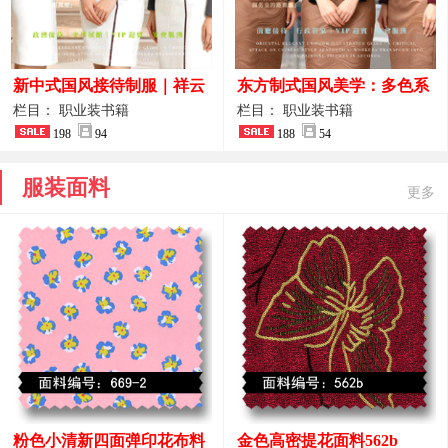
新中式国风接待制服｜祥云
东方制式国风美学：多色系
刺绣打造高端厅堂东方美学
新中式前厅管家VIP接待员
栏目： 职业装书籍
栏目： 职业装书籍
198
94
工作服合集
188
54
服装面料
更多
粉色小清新四面弹印花布料
金色高密提花面料562b