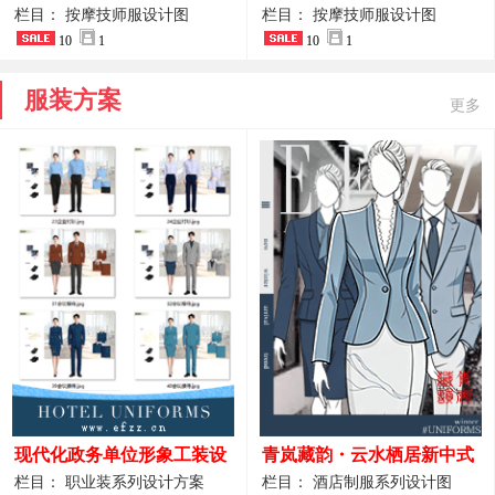
开叉中长裙 星级酒店前厅礼
裤套装 美容门店前台主管精
栏目： 按摩技师服设计图
栏目： 按摩技师服设计图
仪高级全套工作服
10
1
致高级工装
10
1
服装方案
更多
现代化政务单位形象工装设
青岚藏韵・云水栖居新中式
计｜国风会务接待西装制服
酒店全岗位制服设计原创作
栏目： 职业装系列设计方案
栏目： 酒店制服系列设计图