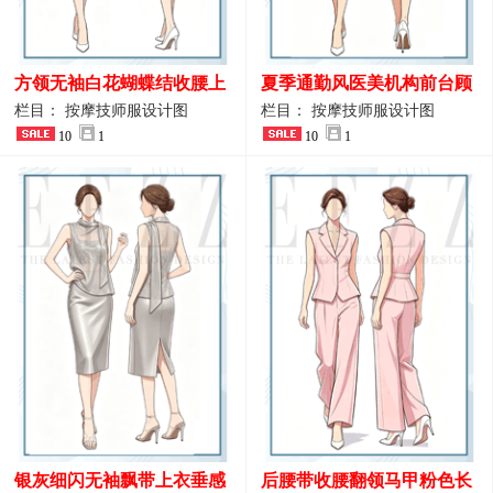
方领无袖白花蝴蝶结收腰上
夏季通勤风医美机构前台顾
衣 SPA会所接待工作制服设
问端庄工作制服
栏目： 按摩技师服设计图
栏目： 按摩技师服设计图
计
10
1
10
1
银灰细闪无袖飘带上衣垂感
后腰带收腰翻领马甲粉色长