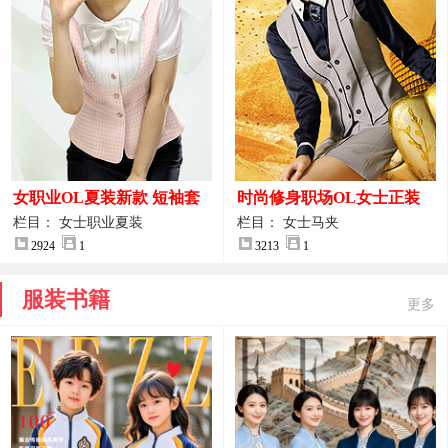
女职业OL夏装新款 短袖套
时尚修身职场OL女士正装
装女正装
马甲拍摄大图
栏目： 女士职业夏装
栏目： 女士马夹
2924
1
3213
1
服装书籍
更多