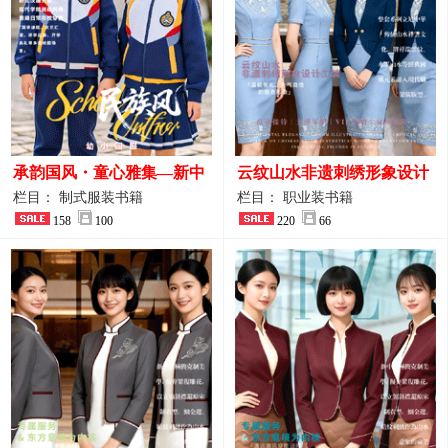
承韵国风・童心雅集—新中
云纹山水非遗刺绣形象设计
式民族风小学与幼儿园全套
工装｜会议礼仪接待人员制
栏目： 制式服装书籍
栏目： 职业装书籍
校服定制图鉴
158
100
服画册
220
66