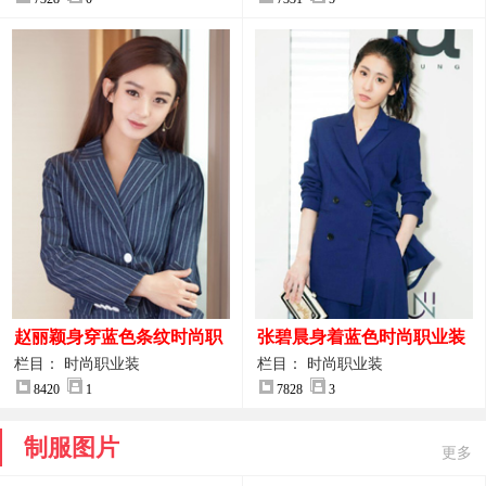
赵丽颖身穿蓝色条纹时尚职
张碧晨身着蓝色时尚职业装
业装图片
服装图片
栏目： 时尚职业装
栏目： 时尚职业装
8420
1
7828
3
制服图片
更多