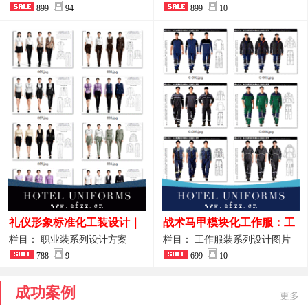
整套方案
899
94
品图
899
10
礼仪形象标准化工装设计｜
战术马甲模块化工作服：工
高端服务业仪态塑造专属职
程巡检与设备调试岗位的多
栏目： 职业装系列设计方案
栏目： 工作服装系列设计图片
业装系列
788
9
功能收纳设计
699
10
成功案例
更多