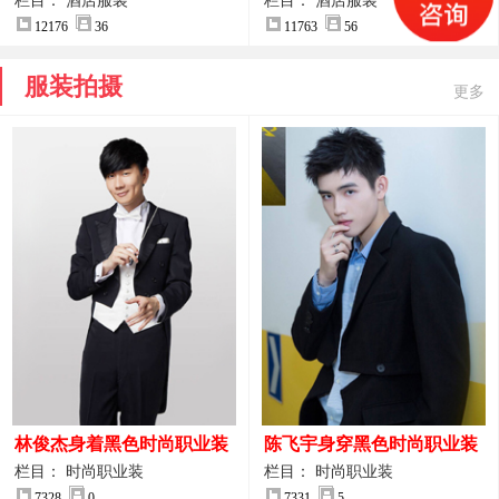
案
服装设计方案
栏目： 酒店服装
栏目： 酒店服装
12176
36
11763
56
服装拍摄
更多
林俊杰身着黑色时尚职业装
陈飞宇身穿黑色时尚职业装
制服图片
图片
栏目： 时尚职业装
栏目： 时尚职业装
7328
0
7331
5