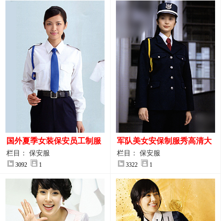
国外夏季女装保安员工制服
军队美女安保制服秀高清大
装大图
图
栏目： 保安服
栏目： 保安服
3092
1
3322
1