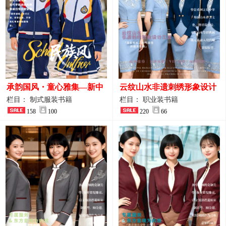
承韵国风・童心雅集—新中
云纹山水非遗刺绣形象设计
式民族风小学与幼儿园全套
工装｜会议礼仪接待人员制
栏目： 制式服装书籍
栏目： 职业装书籍
校服定制图鉴
158
100
服画册
220
66