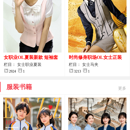
女职业OL夏装新款 短袖套
时尚修身职场OL女士正装
装女正装
马甲拍摄大图
栏目： 女士职业夏装
栏目： 女士马夹
2924
1
3213
1
服装书籍
更多