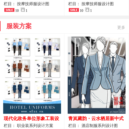
开叉中长裙 星级酒店前厅礼
裤套装 美容门店前台主管精
栏目： 按摩技师服设计图
栏目： 按摩技师服设计图
仪高级全套工作服
10
1
致高级工装
10
1
服装方案
更多
现代化政务单位形象工装设
青岚藏韵・云水栖居新中式
计｜国风会务接待西装制服
酒店全岗位制服设计原创作
栏目： 职业装系列设计方案
栏目： 酒店制服系列设计图