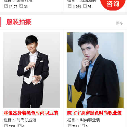
案
服装设计方案
栏目： 酒店服装
栏目： 酒店服装
12177
36
11764
56
服装拍摄
更多
林俊杰身着黑色时尚职业装
陈飞宇身穿黑色时尚职业装
制服图片
图片
栏目： 时尚职业装
栏目： 时尚职业装
7328
0
7331
5