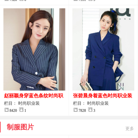
赵丽颖身穿蓝色条纹时尚职
张碧晨身着蓝色时尚职业装
业装图片
服装图片
栏目： 时尚职业装
栏目： 时尚职业装
8420
1
7828
3
制服图片
更多