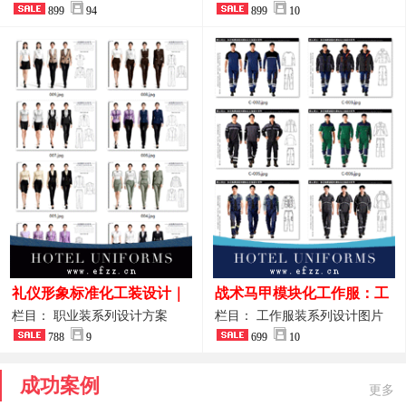
整套方案
899
94
品图
899
10
礼仪形象标准化工装设计｜
战术马甲模块化工作服：工
高端服务业仪态塑造专属职
程巡检与设备调试岗位的多
栏目： 职业装系列设计方案
栏目： 工作服装系列设计图片
业装系列
788
9
功能收纳设计
699
10
成功案例
更多