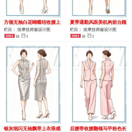
方领无袖白花蝴蝶结收腰上
夏季通勤风医美机构前台顾
衣 SPA会所接待工作制服设
问端庄工作制服
栏目： 按摩技师服设计图
栏目： 按摩技师服设计图
计
10
1
10
1
银灰细闪无袖飘带上衣垂感
后腰带收腰翻领马甲粉色长