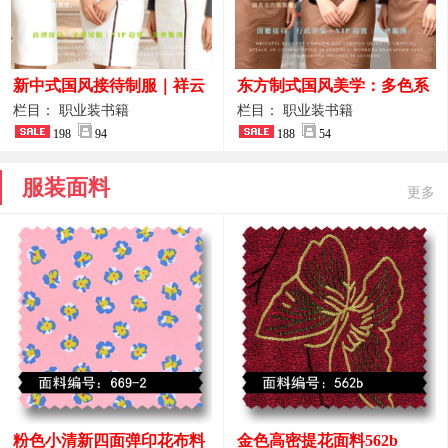
新中式国风接待制服｜祥云
东方制式国风美学：多色系
刺绣打造高端厅堂东方美学
新中式前厅管家VIP接待员
栏目： 职业装书籍
栏目： 职业装书籍
198
94
工作服合集
188
54
服装面料
更多
粉色小清新四面弹印花布料
金色高密提花面料562b