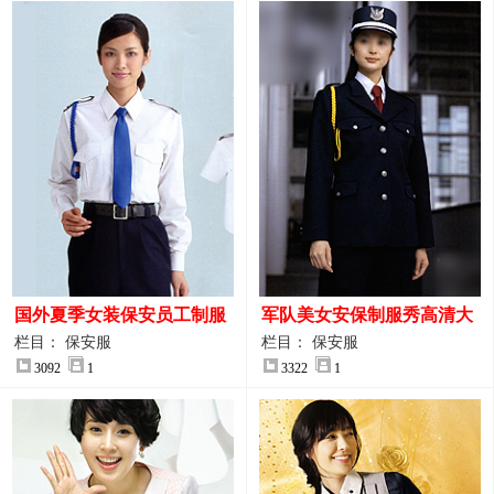
国外夏季女装保安员工制服
军队美女安保制服秀高清大
装大图
图
栏目： 保安服
栏目： 保安服
3092
1
3322
1