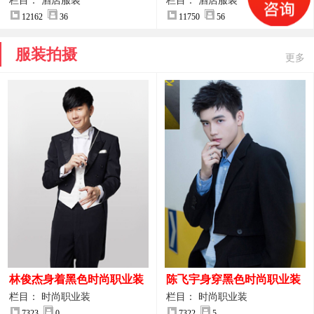
案
服装设计方案
栏目： 酒店服装
栏目： 酒店服装
12162
36
11750
56
服装拍摄
更多
林俊杰身着黑色时尚职业装
陈飞宇身穿黑色时尚职业装
制服图片
图片
栏目： 时尚职业装
栏目： 时尚职业装
7323
0
7322
5