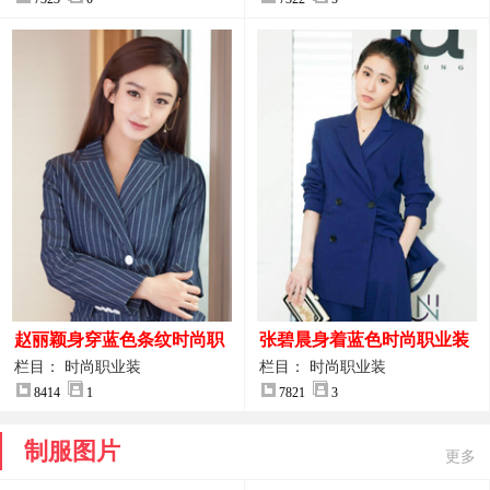
赵丽颖身穿蓝色条纹时尚职
张碧晨身着蓝色时尚职业装
业装图片
服装图片
栏目： 时尚职业装
栏目： 时尚职业装
8414
1
7821
3
制服图片
更多