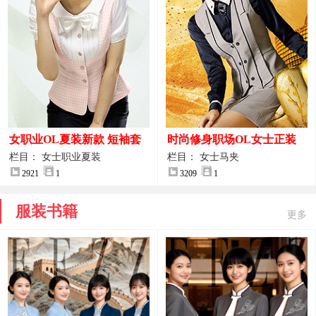
女职业OL夏装新款 短袖套
时尚修身职场OL女士正装
装女正装
马甲拍摄大图
栏目： 女士职业夏装
栏目： 女士马夹
2921
1
3209
1
服装书籍
更多