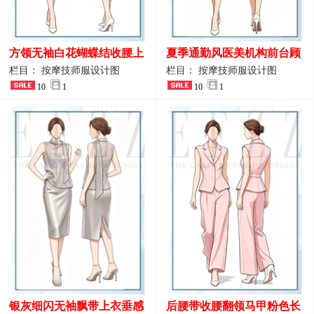
方领无袖白花蝴蝶结收腰上
夏季通勤风医美机构前台顾
衣 SPA会所接待工作制服设
问端庄工作制服
栏目： 按摩技师服设计图
栏目： 按摩技师服设计图
计
10
1
10
1
银灰细闪无袖飘带上衣垂感
后腰带收腰翻领马甲粉色长