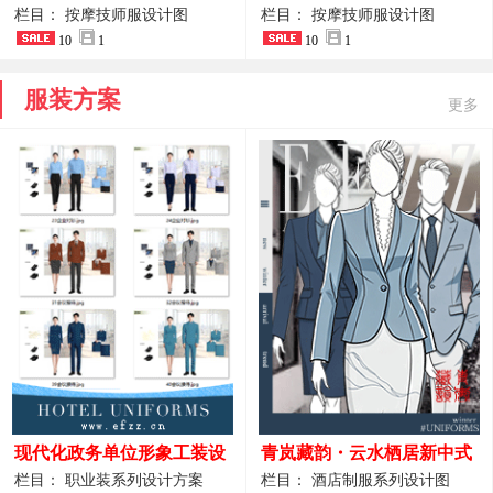
开叉中长裙 星级酒店前厅礼
裤套装 美容门店前台主管精
栏目： 按摩技师服设计图
栏目： 按摩技师服设计图
仪高级全套工作服
10
1
致高级工装
10
1
服装方案
更多
现代化政务单位形象工装设
青岚藏韵・云水栖居新中式
计｜国风会务接待西装制服
酒店全岗位制服设计原创作
栏目： 职业装系列设计方案
栏目： 酒店制服系列设计图