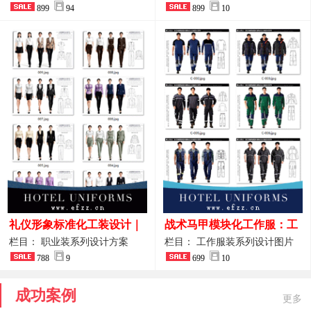
整套方案
899
94
品图
899
10
礼仪形象标准化工装设计｜
战术马甲模块化工作服：工
高端服务业仪态塑造专属职
程巡检与设备调试岗位的多
栏目： 职业装系列设计方案
栏目： 工作服装系列设计图片
业装系列
788
9
功能收纳设计
699
10
成功案例
更多