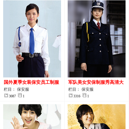
国外夏季女装保安员工制服
军队美女安保制服秀高清大
装大图
图
栏目： 保安服
栏目： 保安服
3087
1
3316
1