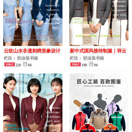
云纹山水非遗刺绣形象设计
新中式国风接待制服｜祥云
工装｜会议礼仪接待人员制
刺绣打造高端厅堂东方美学
栏目： 职业装书籍
栏目： 职业装书籍
服画册
220
66
198
94