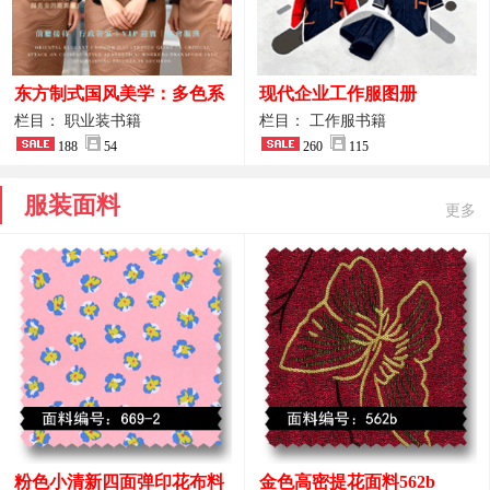
东方制式国风美学：多色系
现代企业工作服图册
新中式前厅管家VIP接待员
栏目： 职业装书籍
栏目： 工作服书籍
工作服合集
188
54
260
115
服装面料
更多
粉色小清新四面弹印花布料
金色高密提花面料562b