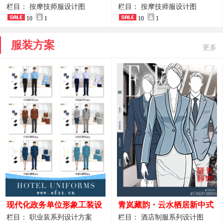
开叉中长裙 星级酒店前厅礼
裤套装 美容门店前台主管精
栏目： 按摩技师服设计图
栏目： 按摩技师服设计图
仪高级全套工作服
10
1
致高级工装
10
1
服装方案
更多
现代化政务单位形象工装设
青岚藏韵・云水栖居新中式
计｜国风会务接待西装制服
酒店全岗位制服设计原创作
栏目： 职业装系列设计方案
栏目： 酒店制服系列设计图