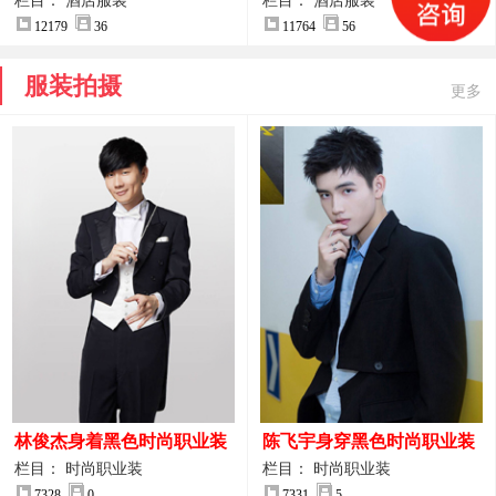
案
服装设计方案
栏目： 酒店服装
栏目： 酒店服装
12179
36
11764
56
服装拍摄
更多
林俊杰身着黑色时尚职业装
陈飞宇身穿黑色时尚职业装
制服图片
图片
栏目： 时尚职业装
栏目： 时尚职业装
7328
0
7331
5