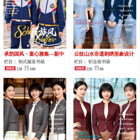
承韵国风・童心雅集—新中
云纹山水非遗刺绣形象设计
式民族风小学与幼儿园全套
工装｜会议礼仪接待人员制
栏目： 制式服装书籍
栏目： 职业装书籍
校服定制图鉴
158
100
服画册
220
66