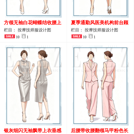
方领无袖白花蝴蝶结收腰上
夏季通勤风医美机构前台顾
衣 SPA会所接待工作制服设
问端庄工作制服
栏目： 按摩技师服设计图
栏目： 按摩技师服设计图
计
10
1
10
1
银灰细闪无袖飘带上衣垂感
后腰带收腰翻领马甲粉色长