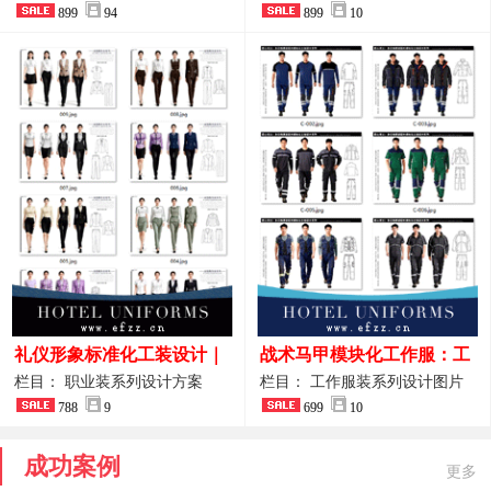
整套方案
899
94
品图
899
10
礼仪形象标准化工装设计｜
战术马甲模块化工作服：工
高端服务业仪态塑造专属职
程巡检与设备调试岗位的多
栏目： 职业装系列设计方案
栏目： 工作服装系列设计图片
业装系列
788
9
功能收纳设计
699
10
成功案例
更多