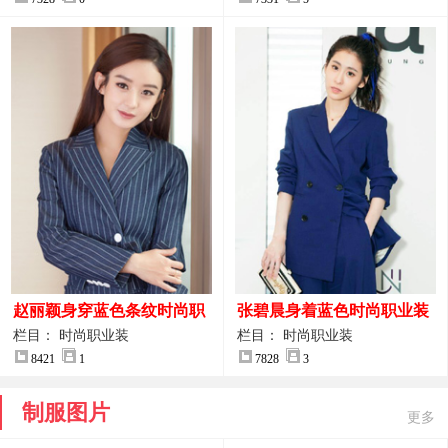
赵丽颖身穿蓝色条纹时尚职
张碧晨身着蓝色时尚职业装
业装图片
服装图片
栏目： 时尚职业装
栏目： 时尚职业装
8421
1
7828
3
制服图片
更多