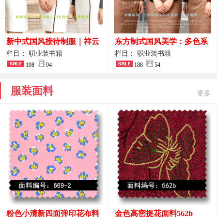
新中式国风接待制服｜祥云
东方制式国风美学：多色系
刺绣打造高端厅堂东方美学
新中式前厅管家VIP接待员
栏目： 职业装书籍
栏目： 职业装书籍
198
94
工作服合集
188
54
服装面料
更多
粉色小清新四面弹印花布料
金色高密提花面料562b