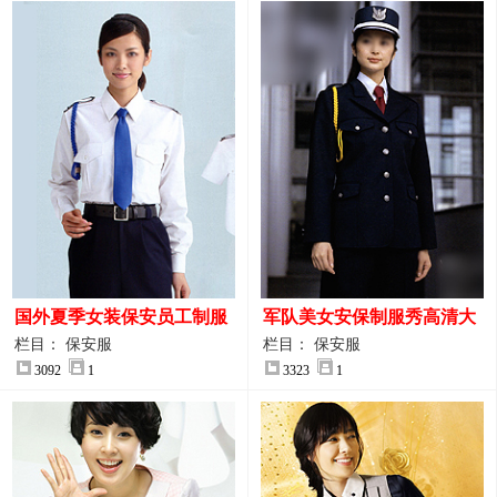
国外夏季女装保安员工制服
军队美女安保制服秀高清大
装大图
图
栏目： 保安服
栏目： 保安服
3092
1
3323
1