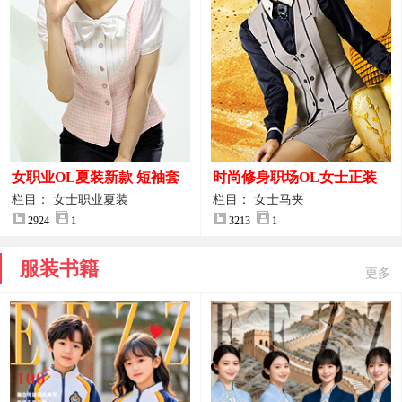
女职业OL夏装新款 短袖套
时尚修身职场OL女士正装
装女正装
马甲拍摄大图
栏目： 女士职业夏装
栏目： 女士马夹
2924
1
3213
1
服装书籍
更多