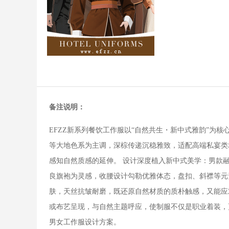
备注说明：
EFZZ新系列餐饮工作服以“自然共生・新中式雅韵”
等大地色系为主调，深棕传递沉稳雅致，适配高端私宴类
感知自然质感的延伸。 设计深度植入新中式美学：男款
良旗袍为灵感，收腰设计勾勒优雅体态，盘扣、斜襟等元
肤，天丝抗皱耐磨，既还原自然材质的质朴触感，又能应
或布艺呈现，与自然主题呼应，使制服不仅是职业着装，
男女工作服设计方案。