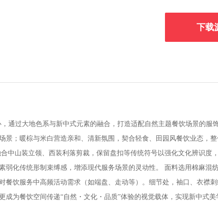
下载
为核心，通过大地色系与新中式元素的融合，打造适配自然主题餐饮场景的
场景；暖棕与米白营造亲和、清新氛围，契合轻食、田园风餐饮业态，整
融合中山装立领、西装利落剪裁，保留盘扣等传统符号以强化文化辨识度
素弱化传统形制束缚感，增添现代服务场景的灵动性。 面料选用棉麻混
对餐饮服务中高频活动需求（如端盘、走动等）。细节处，袖口、衣襟刺
更成为餐饮空间传递“自然・文化・品质”体验的视觉载体，实现新中式美