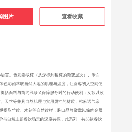
源图片
查看收藏
服饰语言。色彩选取棕（从深棕到暖棕的渐变层次）、米白
体色彩如萃取自然大地的肌理与温度，让食客初入空间便
，挺括面料与简约线条又保障服务时的行动便利；女款以改
纺、天丝等兼具自然肌理与实用属性的材质，棉麻透气亲
绣提取竹纹、木刻等自然纹样，胸口品牌徽章以简约金属
学与自然主题餐饮场景的深度共振，此系列一共35款餐饮