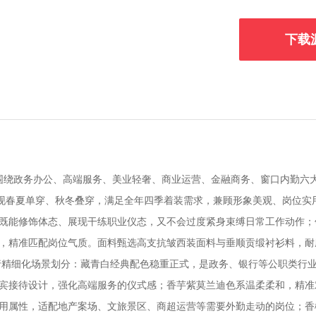
下载
，围绕政务办公、高端服务、美业轻奢、商业运营、金融商务、窗口内勤六
实现春夏单穿、秋冬叠穿，满足全年四季着装需求，兼顾形象美观、岗位实
既能修饰体态、展现干练职业仪态，又不会过度紧身束缚日常工作动作；
，精准匹配岗位气质。面料甄选高支抗皱西装面料与垂顺贡缎衬衫料，耐
行精细化场景划分：藏青白经典配色稳重正式，是政务、银行等公职类行
宾接待设计，强化高端服务的仪式感；香芋紫莫兰迪色系温柔柔和，精准
用属性，适配地产案场、文旅景区、商超运营等需要外勤走动的岗位；香