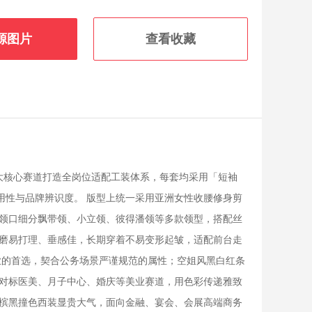
源图片
查看收藏
大核心赛道打造全岗位适配工装体系，每套均采用「短袖
用性与品牌辨识度。 版型上统一采用亚洲女性收腰修身剪
领口细分飘带领、小立领、彼得潘领等多款领型，搭配丝
磨易打理、垂感佳，长期穿着不易变形起皱，适配前台走
业的首选，契合公务场景严谨规范的属性；空姐风黑白红条
对标医美、月子中心、婚庆等美业赛道，用色彩传递雅致
槟黑撞色西装显贵大气，面向金融、宴会、会展高端商务