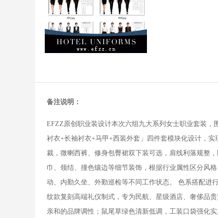
备注说明：
EFZZ原创职业装设计本次六组九大系列女士职业套装
衬衣+长袖衬衣+马甲+西装外套」四件套模块化设计，
裁，微喇西裤、修身包臀裙双下装可选，肩线利落规整，
巾、领结、撞色镶边等细节装饰，根据行业属性区分风格
动、内勤久坐、外勤巡检等不同工作状态。 色系搭配进
纹款复刻高端礼仪制式，专为民航、星级酒店、奢侈品贵
亲和的品牌调性；鼠尾草绿色清新低调，工装口袋强化实